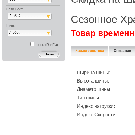
Сезонность
Сезонное Хр
Любой
Шипы:
Товар временн
Любой
только RunFlat
Характеристики
Описание
Ширина шины:
Высота шины:
Диаметр шины:
Тип шины:
Индекс нагрузки:
Индекс Скорости: