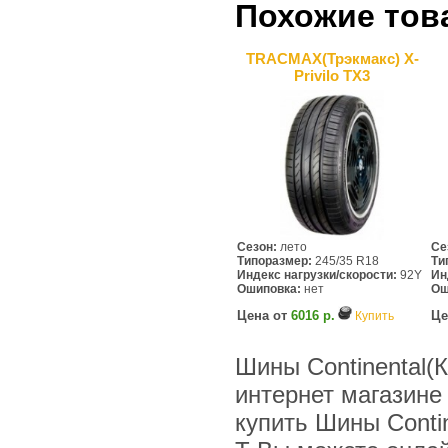
Похожие тов
TRACMAX(Трэкмакс) X-
Privilo TX3
Сезон:
лето
Се
Типоразмер:
245/35 R18
Ти
Индекс нагрузки/скорости:
92Y
Ин
Ошиповка:
нет
Ош
Цена от
6016 р.
Це
Купить
Шины Continental(К
интернет магазине
купить Шины Contin