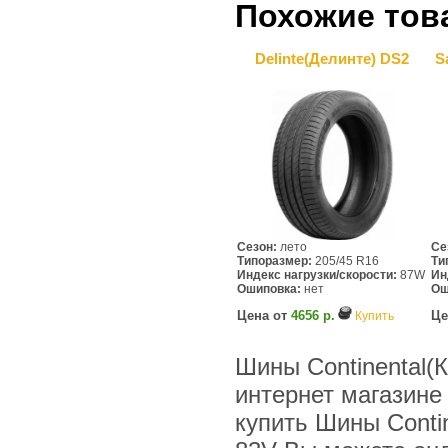
Похожие тов
Delinte(Делинте) DS2
S
Сезон:
лето
Се
Типоразмер:
205/45 R16
Ти
Индекс нагрузки/скорости:
87W
Ин
Ошиповка:
нет
Ош
Цена от
4656 р.
Це
Купить
Шины Continental(К
интернет магазине
купить Шины Contin