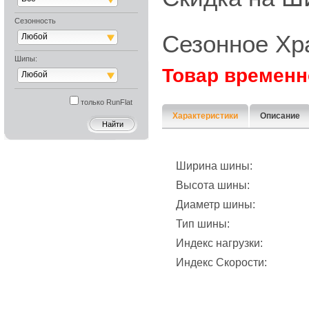
Сезонность
Сезонное Хр
Любой
Шипы:
Товар временн
Любой
только RunFlat
Характеристики
Описание
Ширина шины:
Высота шины:
Диаметр шины:
Тип шины:
Индекс нагрузки:
Индекс Скорости: