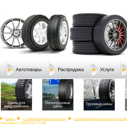
Автотовары
Распродажа
Услуги
Шины для
Легкогрузовые
Грузовые шины
внедорожника
шины
Шины
Continental(Континенталь)
Continental(Континенталь) conti
iumcontact 5 225/55 R17 97W