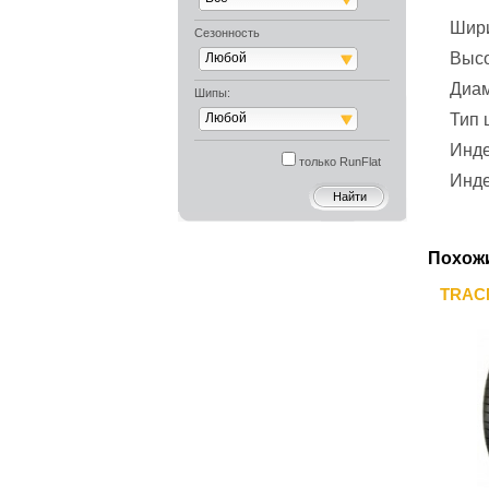
Шир
Сезонность
Выс
Любой
Диа
Шипы:
Любой
Тип
Инде
только RunFlat
Инде
Похож
TRACM