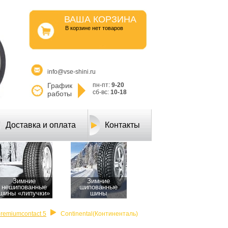
ВАША КОРЗИНА
B корзине нет товаров
info@vse-shini.ru
График
пн-пт:
9-20
сб-вс:
10-18
работы
Доставка и оплата
Контакты
Зимние
Зимние
нешипованные
шипованные
шины «липучки»
шины
premiumcontact 5
Continental(Континенталь)