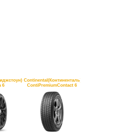
риджстоун)
Continental(Континенталь)
 6
ContiPremiumContact 6