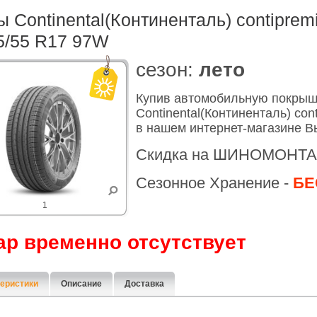
 Continental(Континенталь) contiprem
5/55 R17 97W
cезон:
лето
Купив автомобильную покры
Continental(Континенталь) con
в нашем интернет-магазине В
Скидка на ШИНОМОНТА
Сезонное Хранение -
БЕ
1
ар временно отсутствует
еристики
Описание
Доставка