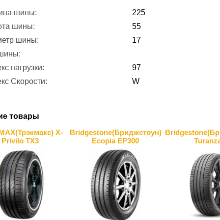
ина шины:
225
ота шины:
55
метр шины:
17
 шины:
кс нагрузки:
97
кс Скорости:
W
ие товары
AX(Трэкмакс) X-
Bridgestone(Бриджстоун)
Bridgestone(Б
Privilo TX3
Ecopia EP300
Turanza