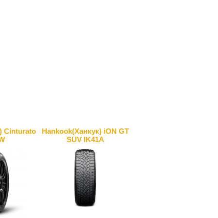
) Cinturato
Hankook(Ханкук) iON GT
W
SUV IK41A