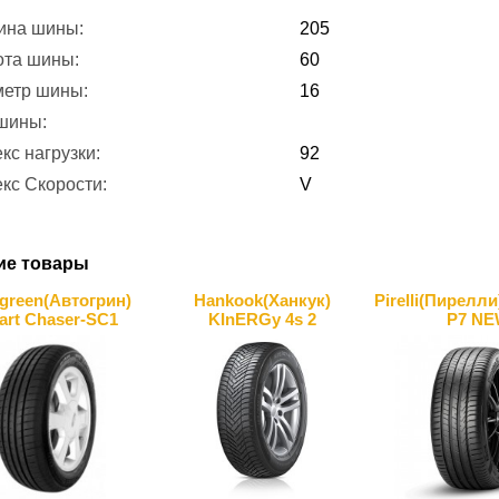
ина шины:
205
ота шины:
60
метр шины:
16
 шины:
кс нагрузки:
92
кс Скорости:
V
ие товары
green(Автогрин)
Hankook(Ханкук)
Pirelli(Пирелли
art Chaser-SC1
KInERGy 4s 2
P7 NE