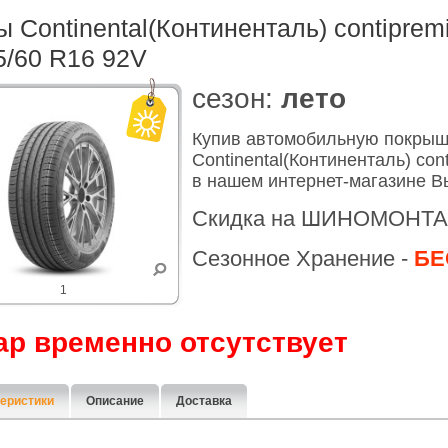
 Continental(Континенталь) contiprem
5/60 R16 92V
cезон:
лето
Купив автомобильную покры
Continental(Континенталь) con
в нашем интернет-магазине В
Скидка на ШИНОМОНТА
Сезонное Хранение -
БЕ
1
ар временно отсутствует
еристики
Описание
Доставка