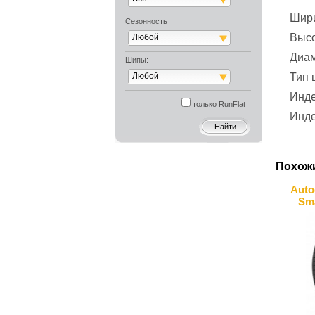
Шир
Сезонность
Выс
Любой
Диа
Шипы:
Любой
Тип
Инде
только RunFlat
Инде
Похож
Auto
Sm