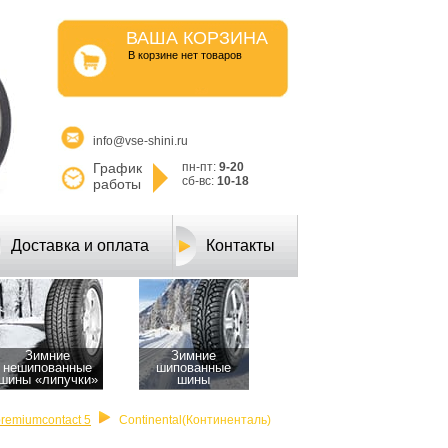
ВАША КОРЗИНА
B корзине нет товаров
info@vse-shini.ru
График
пн-пт:
9-20
сб-вс:
10-18
работы
Доставка и оплата
Контакты
Зимние
Зимние
нешипованные
шипованные
шины «липучки»
шины
premiumcontact 5
Continental(Континенталь)