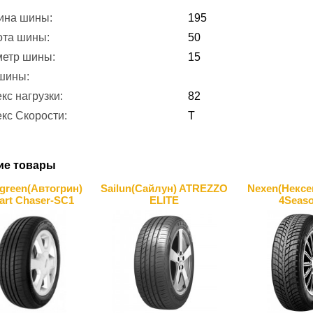
ина шины:
195
ота шины:
50
метр шины:
15
 шины:
кс нагрузки:
82
кс Скорости:
T
ие товары
green(Автогрин)
Sailun(Сайлун) ATREZZO
Nexen(Нексе
art Chaser-SC1
ELITE
4Seas