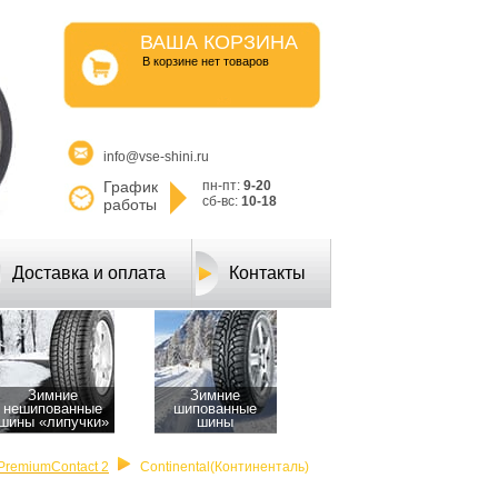
ВАША КОРЗИНА
B корзине нет товаров
info@vse-shini.ru
График
пн-пт:
9-20
сб-вс:
10-18
работы
Доставка и оплата
Контакты
Зимние
Зимние
нешипованные
шипованные
шины «липучки»
шины
iPremiumContact 2
Continental(Континенталь)