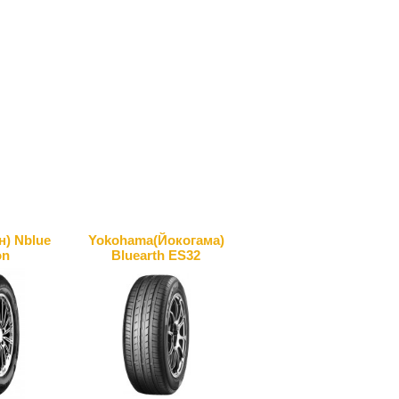
н) Nblue
Yokohama(Йокогама)
on
Bluearth ES32