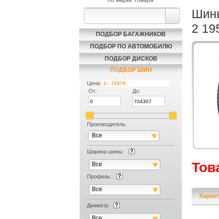
по марке товара
Шины
2 19
ПОДБОР БАГАЖНИКОВ
ПОДБОР ПО АВТОМОБИЛЮ
ПОДБОР ДИСКОВ
ПОДБОР ШИН
Цена:
От:
До:
Производитель:
Все
Ширина шины:
Тов
Все
Профиль:
Все
Характ
Диаметр
Все