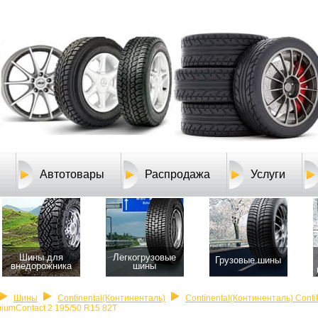
Автотовары
Распродажа
Услуги
Шины для
Легкогрузовые
Грузовые шины
внедорожника
шины
Шины
Continental(Континенталь)
Continental(Континенталь) Cont
iumContact 2 195/50 R15 82T