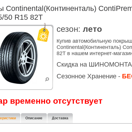
 Continental(Континенталь) ContiPre
5/50 R15 82T
cезон:
лето
Купив автомобильную покры
Continental(Континенталь) Co
82T в нашем интернет-магази
Скидка на ШИНОМОНТА
Сезонное Хранение -
БЕ
ар временно отсутствует
еристики
Описание
Доставка