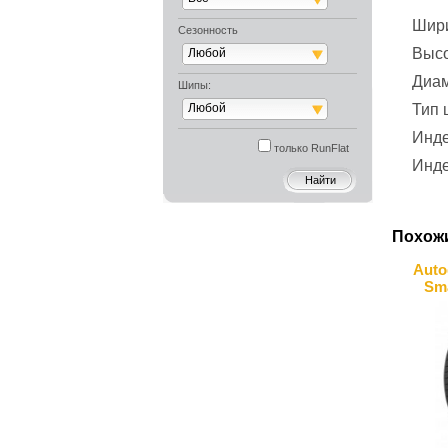
Шир
Сезонность
Выс
Любой
Диа
Шипы:
Любой
Тип
Инде
только RunFlat
Инде
Похож
Auto
Sm