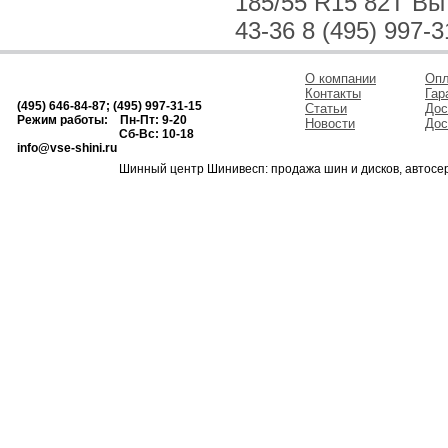
185/55 R15 82T Вы 
43-36 8 (495) 997-3
О компании
Опл
Контакты
Гар
(495) 646-84-87; (495) 997-31-15
Статьи
Дос
Режим работы: Пн-Пт: 9-20
Новости
Дос
Сб-Вс: 10-18
info@vse-shini.ru
Шинный центр Шинивесп: продажа шин и дисков, автосе