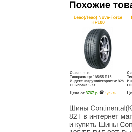
Похожие тов
Leao(Леао) Nova-Force
HP100
Сезон:
лето
Се
Типоразмер:
185/55 R15
Ти
Индекс нагрузки/скорости:
82V
Ин
Ошиповка:
нет
Ош
Цена от
3767 р.
Це
Купить
Шины Continental(
82T в интернет ма
и купить Шины Cont