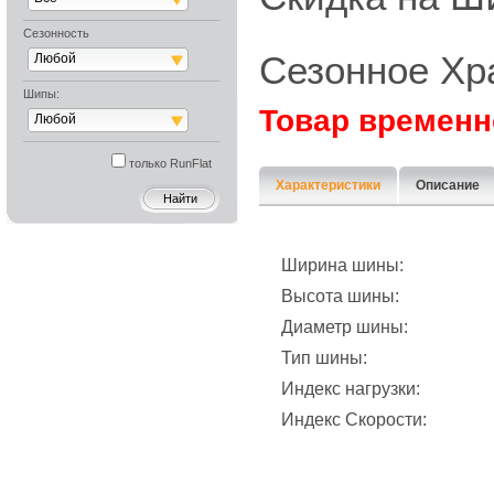
Сезонность
Сезонное Хр
Любой
Шипы:
Товар временн
Любой
только RunFlat
Характеристики
Описание
Ширина шины:
Высота шины:
Диаметр шины:
Тип шины:
Индекс нагрузки:
Индекс Скорости: