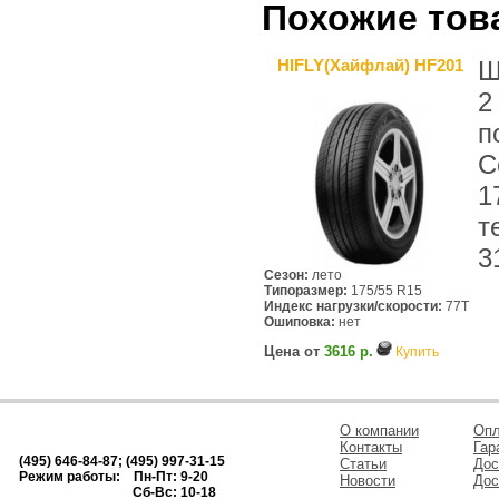
Похожие тов
HIFLY(Хайфлай) HF201
Ш
2
п
C
1
т
3
Сезон:
лето
Типоразмер:
175/55 R15
Индекс нагрузки/скорости:
77T
Ошиповка:
нет
Цена от
3616 р.
Купить
О компании
Опл
Контакты
Гар
(495) 646-84-87; (495) 997-31-15
Статьи
Дос
Режим работы: Пн-Пт: 9-20
Новости
Дос
Сб-Вс: 10-18