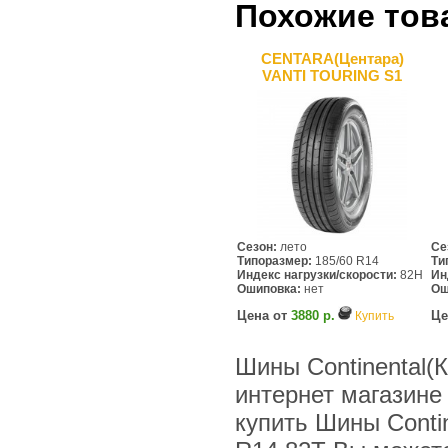
Похожие тов
CENTARA(Центара)
VANTI TOURING S1
Сезон:
лето
Се
Типоразмер:
185/60 R14
Ти
Индекс нагрузки/скорости:
82H
Ин
Ошиповка:
нет
Ош
Цена от
3880 р.
Це
Купить
Шины Continental(К
интернет магазине
купить Шины Contin