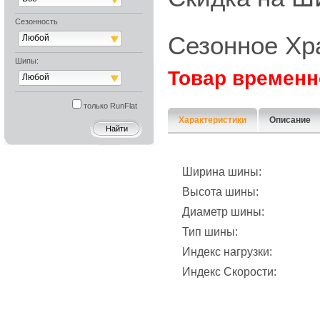
Сезонность
Сезонное Хр
Любой
Шипы:
Товар временн
Любой
только RunFlat
Характеристики
Описание
Ширина шины:
Высота шины:
Диаметр шины:
Тип шины:
Индекс нагрузки:
Индекс Скорости: