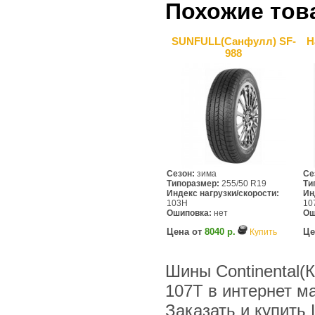
Похожие тов
SUNFULL(Санфулл) SF-
H
988
Сезон:
зима
Се
Типоразмер:
255/50 R19
Ти
Индекс нагрузки/скорости:
Ин
103H
10
Ошиповка:
нет
Ош
Цена от
8040 р.
Це
Купить
Шины Continental(
107T в интернет м
Заказать и купить 