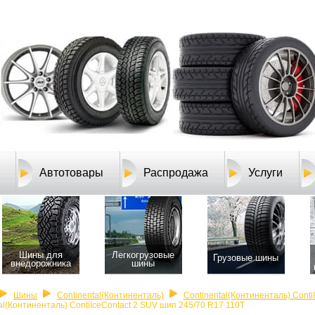
Автотовары
Распродажа
Услуги
Шины для
Легкогрузовые
Грузовые шины
внедорожника
шины
Шины
Continental(Континенталь)
Continental(Континенталь) Conti
al(Континенталь) ContiIceContact 2 SUV шип 245/70 R17 110T