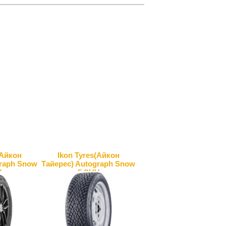
(Айкон
Ikon Tyres(Айкон
graph Snow
Тайерес) Autograph Snow
V
5 SUV