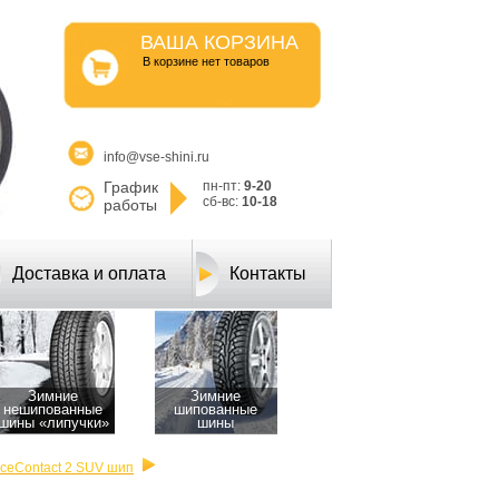
ВАША КОРЗИНА
B корзине нет товаров
info@vse-shini.ru
График
пн-пт:
9-20
сб-вс:
10-18
работы
Доставка и оплата
Контакты
Зимние
Зимние
нешипованные
шипованные
шины «липучки»
шины
IceContact 2 SUV шип