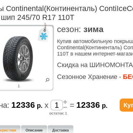
 Continental(Континенталь) ContiIceC
шип 245/70 R17 110T
cезон:
зима
Купив автомобильную покры
Continental(Континенталь) Con
110T в нашем интернет-магаз
Скидка на ШИНОМОНТА
Сезонное Хранение -
БЕ
1
12336
12336
на:
x
=
Ку
р.
р.
остаток: 1
еристики
Описание
Доставка