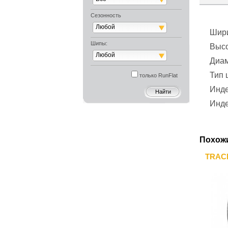
Сезонность
Любой
Шир
Шипы:
Выс
Любой
Диа
Тип
только RunFlat
Инде
Инде
Похож
TRACM