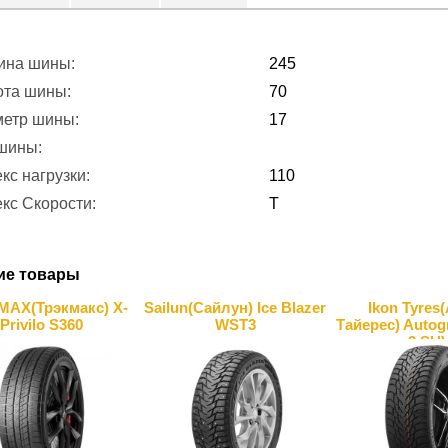
ина шины:
245
ота шины:
70
метр шины:
17
 шины:
кс нагрузки:
110
кс Скорости:
T
ие товары
AX(Трэкмакс) X-
Sailun(Сайлун) Ice Blazer
Ikon Tyres
Privilo S360
WST3
Тайерес) Auto
3 SU