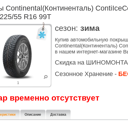
 Continental(Континенталь) ContiIceC
225/55 R16 99T
cезон:
зима
Купив автомобильную покры
Continental(Континенталь) Con
в нашем интернет-магазине В
Скидка на ШИНОМОНТА
Сезонное Хранение -
БЕ
1
ар временно отсутствует
еристики
Описание
Доставка