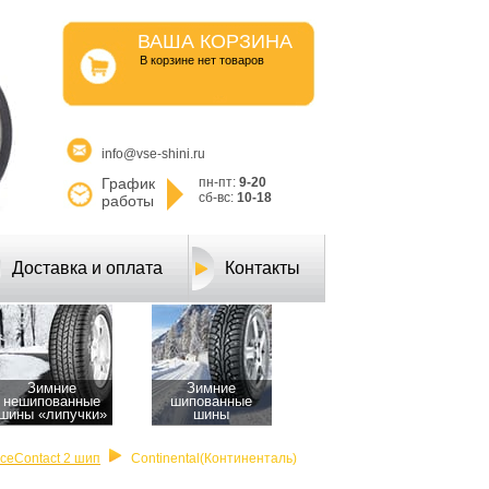
ВАША КОРЗИНА
B корзине нет товаров
info@vse-shini.ru
График
пн-пт:
9-20
сб-вс:
10-18
работы
Доставка и оплата
Контакты
Зимние
Зимние
нешипованные
шипованные
шины «липучки»
шины
IceContact 2 шип
Continental(Континенталь)