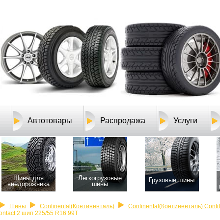
Автотовары
Распродажа
Услуги
Шины для
Легкогрузовые
Грузовые шины
внедорожника
шины
Шины
Continental(Континенталь)
Continental(Континенталь) Conti
ontact 2 шип 225/55 R16 99T