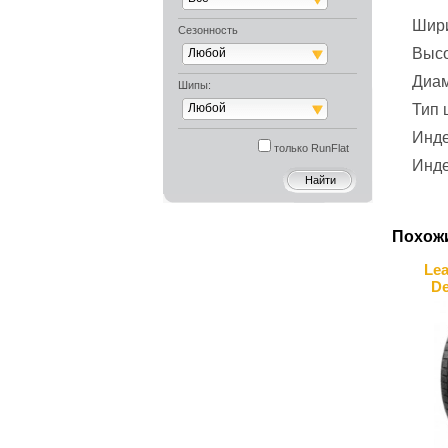
Шир
Сезонность
Выс
Любой
Диа
Шипы:
Любой
Тип
Инде
только RunFlat
Инде
Похож
Lea
De