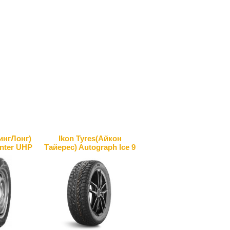
нгЛонг)
Ikon Tyres(Айкон
nter UHP
Тайерес) Autograph Ice 9