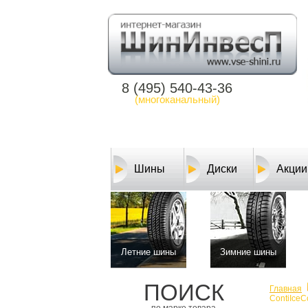
8 (495) 540-43-36
(многоканальный)
Шины
Диски
Акции
Летние шины
Зимние шины
ПОИСК
Главная
ContiIceC