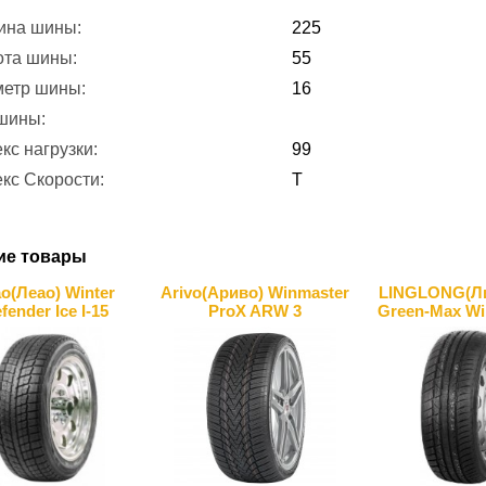
ина шины:
225
ота шины:
55
метр шины:
16
 шины:
кс нагрузки:
99
кс Скорости:
T
ие товары
o(Леао) Winter
Arivo(Ариво) Winmaster
LINGLONG(Ли
fender Ice I-15
ProX ARW 3
Green-Max Wi