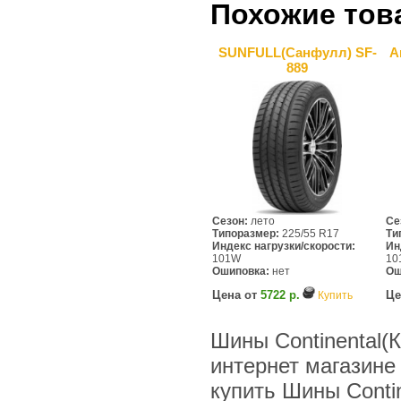
Похожие тов
SUNFULL(Санфулл) SF-
A
889
Сезон:
лето
Се
Типоразмер:
225/55 R17
Ти
Индекс нагрузки/скорости:
Ин
101W
10
Ошиповка:
нет
Ош
Цена от
5722 р.
Це
Купить
Шины Continental(
интернет магазине
купить Шины Contin