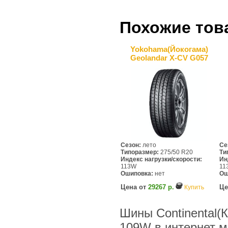
Похожие тов
Yokohama(Йокогама)
Geolandar X-CV G057
Сезон:
лето
Се
Типоразмер:
275/50 R20
Ти
Индекс нагрузки/скорости:
Ин
113W
11
Ошиповка:
нет
Ош
Цена от
29267 р.
Це
Купить
Шины Continental(
109W в интернет 