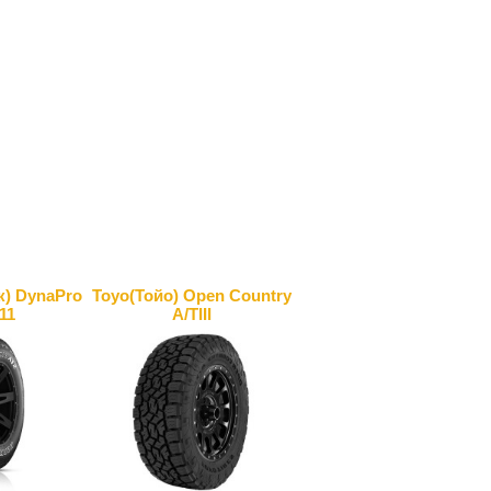
к) DynaPro
Toyo(Тойо) Open Country
11
A/TIII