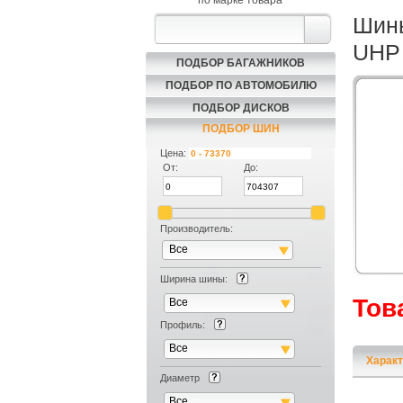
по марке товара
Шины
UHP 
ПОДБОР БАГАЖНИКОВ
ПОДБОР ПО АВТОМОБИЛЮ
ПОДБОР ДИСКОВ
ПОДБОР ШИН
Цена:
От:
До:
Производитель:
Все
Ширина шины:
Тов
Все
Профиль:
Все
Характ
Диаметр
Все