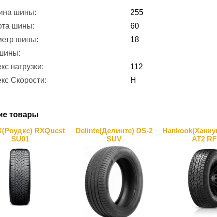
ина шины:
255
ота шины:
60
метр шины:
18
 шины:
кс нагрузки:
112
кс Скорости:
H
ие товары
(Роудкс) RXQuest
Delinte(Делинте) DS-2
Hankook(Ханку
SU01
SUV
AT2 RF