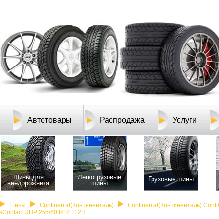
Автотовары
Распродажа
Услуги
Шины для
Легкогрузовые
Грузовые шины
внедорожника
шины
Шины
Continental(Континенталь)
Continental(Континенталь) Cont
ssContact UHP 255/60 R18 112H