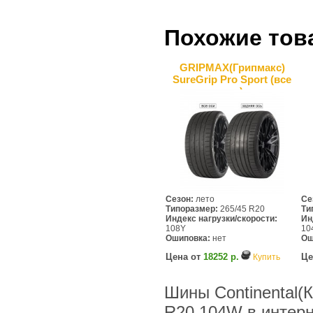
Похожие тов
GRIPMAX(Грипмакс)
SureGrip Pro Sport (все
оси)
Сезон:
лето
Се
Типоразмер:
265/45 R20
Ти
Индекс нагрузки/скорости:
Ин
108Y
10
Ошиповка:
нет
Ош
Цена от
18252 р.
Це
Купить
Шины Continental(К
R20 104W в интер