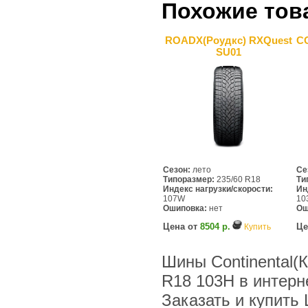
Похожие тов
ROADX(Роудкс) RXQuest
C
SU01
Сезон:
лето
Се
Типоразмер:
235/60 R18
Ти
Индекс нагрузки/скорости:
Ин
107W
10
Ошиповка:
нет
Ош
Цена от
8504 р.
Це
Купить
Шины Continental(К
R18 103H в интер
Заказать и купить 