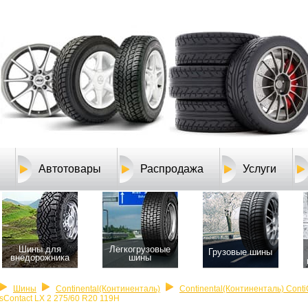
Автотовары
Распродажа
Услуги
Шины для
Легкогрузовые
Грузовые шины
внедорожника
шины
Шины
Continental(Континенталь)
Continental(Континенталь) Conti
sContact LX 2 275/60 R20 119H