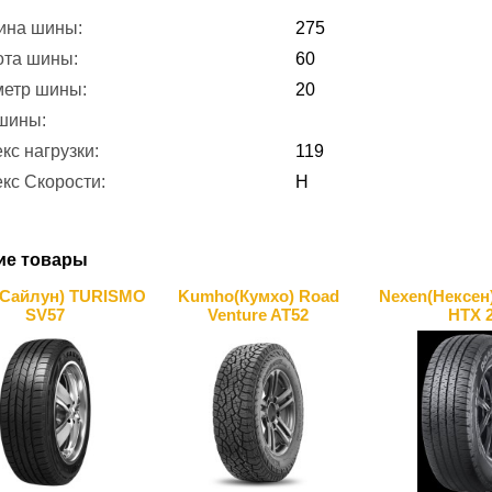
ина шины:
275
ота шины:
60
метр шины:
20
 шины:
кс нагрузки:
119
кс Скорости:
H
ие товары
(Сайлун) TURISMO
Kumho(Кумхо) Road
Nexen(Нексен
SV57
Venture AT52
HTX 