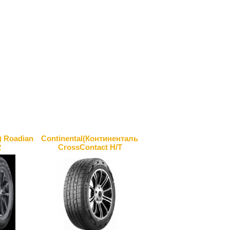
) Roadian
Continental(Континенталь)
2
CrossContact H/T