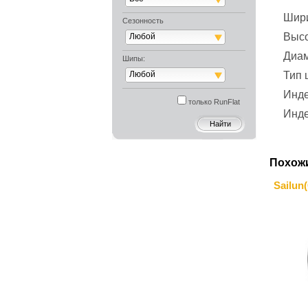
Шир
Сезонность
Выс
Любой
Диа
Шипы:
Любой
Тип
Инде
только RunFlat
Инде
Похож
Sailun