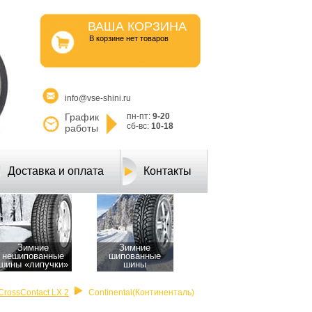
ВАША КОРЗИНА
B корзине нет товаров
info@vse-shini.ru
График
пн-пт:
9-20
сб-вс:
10-18
работы
Доставка и оплата
Контакты
Зимние
Зимние
нешипованные
шипованные
шины «липучки»
шины
CrossContact LX 2
Continental(Континенталь)