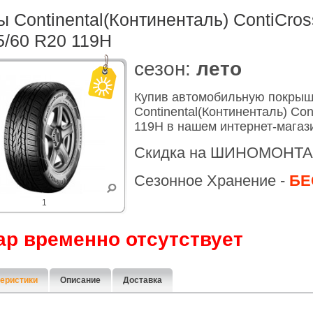
 Continental(Континенталь) ContiCros
5/60 R20 119H
cезон:
лето
Купив автомобильную покры
Continental(Континенталь) Con
119H в нашем интернет-магаз
Скидка на ШИНОМОНТА
Сезонное Хранение -
БЕ
1
ар временно отсутствует
еристики
Описание
Доставка