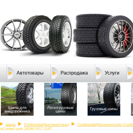
Автотовары
Распродажа
Услуги
Шины для
Легкогрузовые
Грузовые шины
внедорожника
шины
Шины
Continental(Континенталь)
Continental(Континенталь) Conti
ceContact шип 285/65 R17 116T