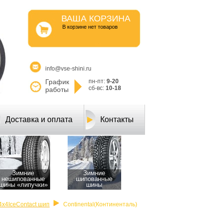
ВАША КОРЗИНА
B корзине нет товаров
info@vse-shini.ru
График
пн-пт:
9-20
сб-вс:
10-18
работы
Доставка и оплата
Контакты
Зимние
Зимние
нешипованные
шипованные
шины «липучки»
шины
4x4IceContact шип
Continental(Континенталь)