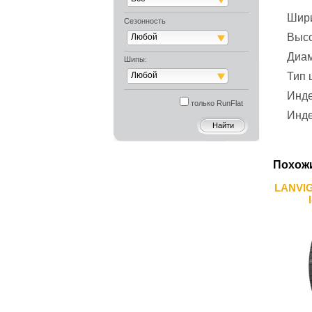
Шир
Сезонность
Выс
Любой
Диа
Шипы:
Любой
Тип
Инде
только RunFlat
Инде
Похож
LANVIG