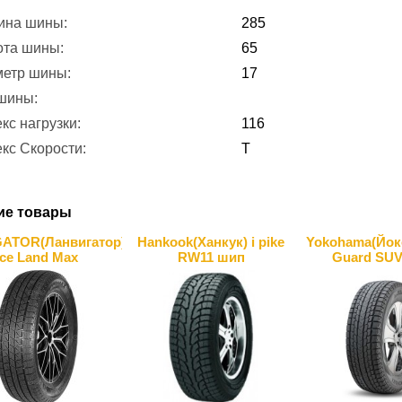
ина шины:
285
ота шины:
65
метр шины:
17
 шины:
кс нагрузки:
116
кс Скорости:
T
ие товары
ATOR(Ланвигатор)
Hankook(Ханкук) i pike
Yokohama(Йоко
Ice Land Max
RW11 шип
Guard SUV