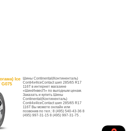
гама) Ice
Шины Continental(Континенталь)
Conti4x4IceContact шип 285/65 R17
 G075
116T в интернет магазине
«ШинИнвесП» по выгодным ценам.
Заказать и купить Шины
Continental(Континенталь)
Conti4x4IceContact шип 285/65 R17
116T Вы можете онлайн или
позвонив по тел.: 8 (495) 540-43-36 8
(495) 997-31-15 8 (495) 997-31-75 .