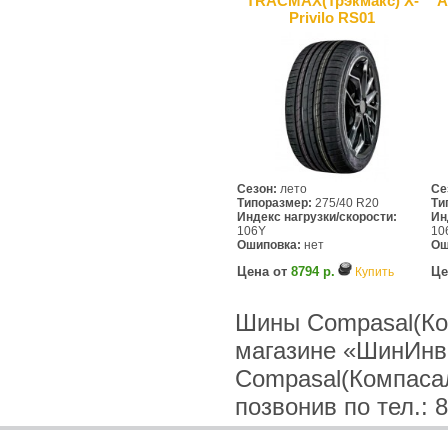
TRACMAX(Трэкмакс) X-
A
Privilo RS01
Сезон:
лето
Се
Типоразмер:
275/40 R20
Ти
Индекс нагрузки/скорости:
Ин
106Y
10
Ошиповка:
нет
Ош
Цена от
8794 р.
Це
Купить
Шины Compasal(Ко
магазине «ШинИнв
Compasal(Компаса
позвонив по тел.: 8