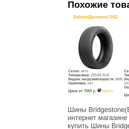
Похожие тов
Delinte(Делинте) DS2
Сезон:
лето
Се
Типоразмер:
255/45 R18
Ти
Индекс нагрузки/скорости:
99W
Ин
Ошиповка:
нет
10
Ош
Цена от
7668 р.
Купить
Це
Шины Bridgestone(
интернет магазине
купить Шины Bridg