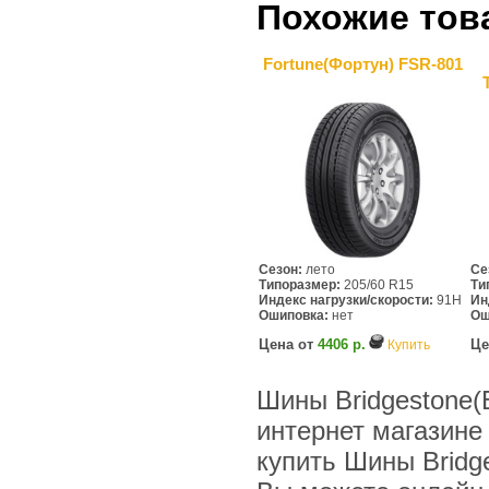
Похожие тов
Fortune(Фортун) FSR-801
Сезон:
лето
Се
Типоразмер:
205/60 R15
Ти
Индекс нагрузки/скорости:
91H
Ин
Ошиповка:
нет
Ош
Цена от
4406 р.
Це
Купить
Шины Bridgestone(
интернет магазине
купить Шины Bridg