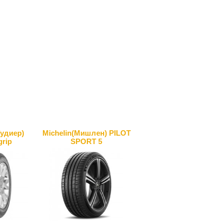
Гудиер)
Michelin(Мишлен) PILOT
grip
SPORT 5