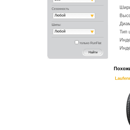
Шир
Сезонность
Выс
Любой
Диа
Шипы:
Любой
Тип
Инде
только RunFlat
Инде
Похож
Laufen