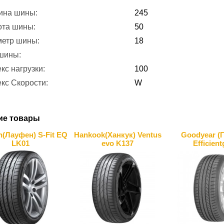
ина шины:
245
ота шины:
50
метр шины:
18
 шины:
кс нагрузки:
100
кс Скорости:
W
ие товары
n(Лауфен) S-Fit EQ
Hankook(Ханкук) Ventus
Goodyear (
LK01
evo K137
Efficient