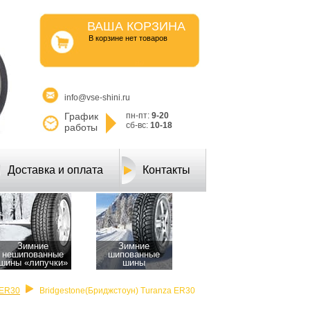
ВАША КОРЗИНА
B корзине нет товаров
info@vse-shini.ru
График
пн-пт:
9-20
сб-вс:
10-18
работы
Доставка и оплата
Контакты
Зимние
Зимние
нешипованные
шипованные
шины «липучки»
шины
 ER30
Bridgestone(Бриджстоун) Turanza ER30