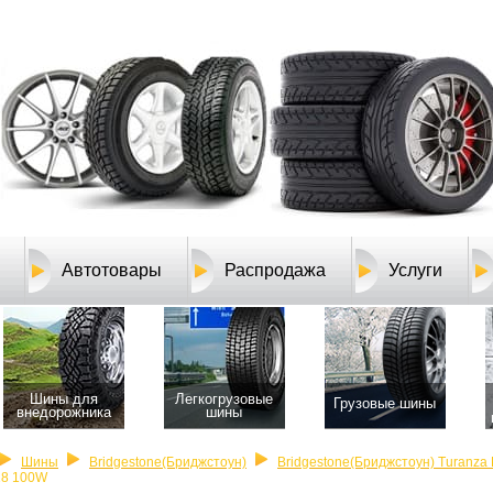
Автотовары
Распродажа
Услуги
Шины для
Легкогрузовые
Грузовые шины
внедорожника
шины
Шины
Bridgestone(Бриджстоун)
Bridgestone(Бриджстоун) Turanza
18 100W