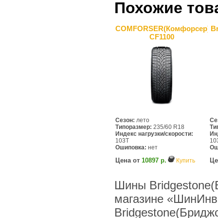
Похожие тов
COMFORSER(Комфорсер)
B
CF1100
Сезон:
лето
Се
Типоразмер:
235/60 R18
Ти
Индекс нагрузки/скорости:
Ин
103T
10
Ошиповка:
нет
Ош
Цена от
10897 р.
Це
Купить
Шины Bridgestone(
магазине «ШинИнв
Bridgestone(Бридж