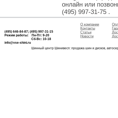
онлайн или позвонив
(495) 997-31-75 .
О компании
Опл
Контакты
Гар
(495) 646-84-87; (495) 997-31-15
Статьи
Дос
Режим работы: Пн-Пт: 9-20
Новости
Дос
Сб-Вс: 10-18
info@vse-shini.ru
Шинный центр Шинивесп: продажа шин и дисков, автосе