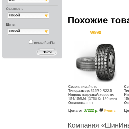
Сезонность
Любой
Похожие тов
Шипы:
Любой
W990
только RunFlat
Сезон:
зима/лето
Се
Типоразмер:
315/80 R22.5
Ти
Индекс нагрузки/скорости:
Ин
154/156M/L
(3750 Кг. 130 км/ч)
15
Ошиповка:
нет
Ош
Цена от
37222 р.
Це
Купить
Компания «ШинИнв