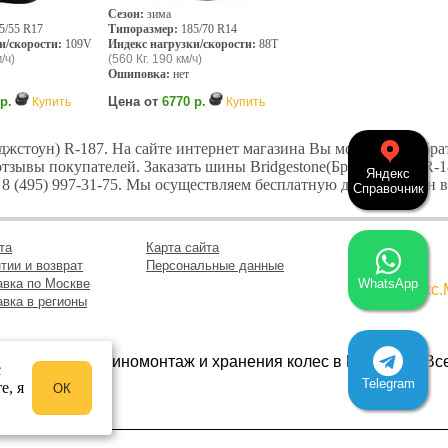
Сезон:
зима
5/55 R17
Типоразмер:
185/70 R14
и/скорости:
109V
Индекс нагрузки/скорости:
88T
/ч)
(560 Кг. 190 км/ч)
Ошиповка:
нет
р.
Цена от
6770 р.
Купить
Купить
жстоун) R-187. На сайте интернет магазина Вы можете подобра
отзывы покупателей. Заказать шины Bridgestone(Бриджстоун) R-
Яндекс
-15 8 (495) 997-31-75. Мы осуществляем бесплатную доставку ши
Справочник
та
Карта сайта
тии и возврат
Персональные данные
авка по Москве
WhatsApp
авка в регионы
ис в Марьино, шиномонтаж и хранения колес в ЮВАО © «В
с
2025.
Telegram
е, я
ОК