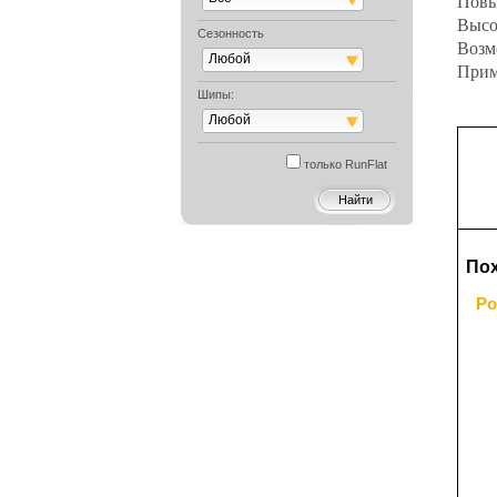
Повы
Высо
Сезонность
Возм
Любой
Прим
Шипы:
Любой
только RunFlat
По
Po