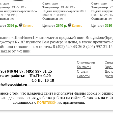
н:
лето
Сезон:
лето
Сезон:
лето
размер:
195/50 R15
Типоразмер:
195/60 R15
Типоразмер:
27
кс нагрузки/скорости:
82W
Индекс нагрузки/скорости:
88H
Индекс нагрузк
 Кг. 270 км/ч)
(560 Кг. 210 км/ч)
(1030 Кг. 240 км
повка:
нет
Ошиповка:
нет
Ошиповка:
нет
а от
3336 р.
Цена от
2840 р.
Цена от
3310 
Купить
Купить
пания «ШинИнвесП» занимается продажей шин Bridgestone(Брид
джстоун R-187 нужного Вам размера и цены, а также прочитать 
айн или позвонив нам по тел.: 8 (495) 540-43-36 8 (495) 997-31
 заказе от 4-х шин.
О компании
Опла
Контакты
Гаран
495) 646-84-87; (495) 997-31-15
Статьи
Дост
ежим работы: Пн-Пт: 9-20
Новости
Дост
Сб-Вс: 10-18
nfo@vse-shini.ru
Шинный центр Шинивесп: продажа шин и дисков, автосерв
аюсь с тем, что владелец сайта использует файлы cookie и серви
ика для повышения удобства работы на сайте. Оставаясь на сайт
соглашаюсь с
политикой
их применения.