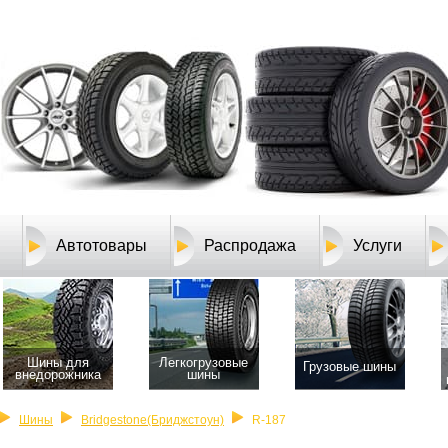
Автотовары
Распродажа
Услуги
Шины для
Легкогрузовые
Грузовые шины
внедорожника
шины
Шины
Bridgestone(Бриджстоун)
R-187