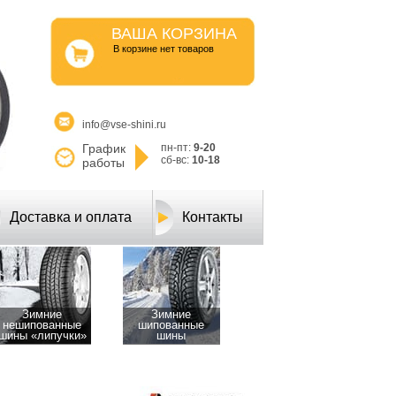
ВАША КОРЗИНА
B корзине нет товаров
info@vse-shini.ru
График
пн-пт:
9-20
сб-вс:
10-18
работы
Доставка и оплата
Контакты
Зимние
Зимние
нешипованные
шипованные
шины «липучки»
шины