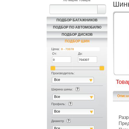
по марке товара
Шины
ПОДБОР БАГАЖНИКОВ
ПОДБОР ПО АВТОМОБИЛЮ
ПОДБОР ДИСКОВ
ПОДБОР ШИН
Цена:
От:
До:
Производитель:
Все
Това
Ширина шины:
Описа
Все
Профиль:
Все
Разр
Диаметр
Пред
Все