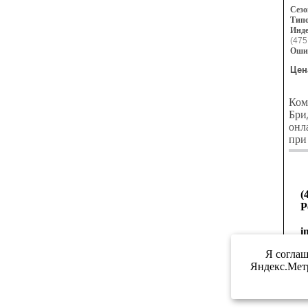
Сезо
Типо
Инде
(475
Оши
Цен
Ком
Бри
онл
при
(
Р
i
Я соглаш
Яндекс.Метр