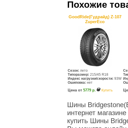
Похожие тов
GoodRide(Гудрайд) Z-107
ZuperEco
Сезон:
лето
Се
Типоразмер:
215/45 R18
Ти
Индекс нагрузки/скорости:
93W
Ин
Ошиповка:
нет
Ош
Цена от
5779 р.
Це
Купить
Шины Bridgestone
интернет магазине
купить Шины Bridg