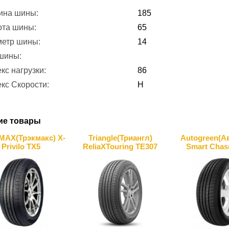
ина шины:
185
ота шины:
65
метр шины:
14
 шины:
кс нагрузки:
86
кс Скорости:
H
ие товары
AX(Трэкмакс) X-
Triangle(Триангл)
Autogreen(А
Privilo TX5
ReliaXTouring TE307
Smart Chas