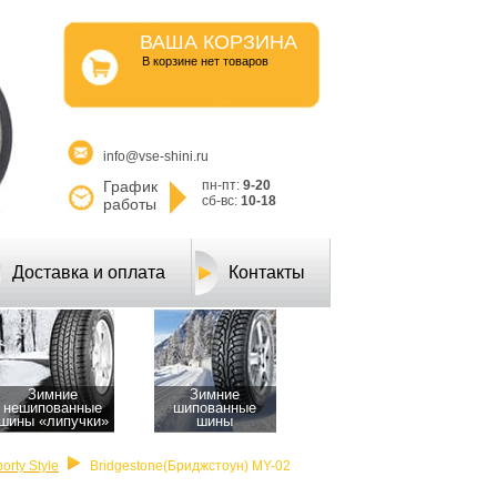
ВАША КОРЗИНА
B корзине нет товаров
info@vse-shini.ru
График
пн-пт:
9-20
сб-вс:
10-18
работы
Доставка и оплата
Контакты
Зимние
Зимние
нешипованные
шипованные
шины «липучки»
шины
rty Style
Bridgestone(Бриджстоун) MY-02