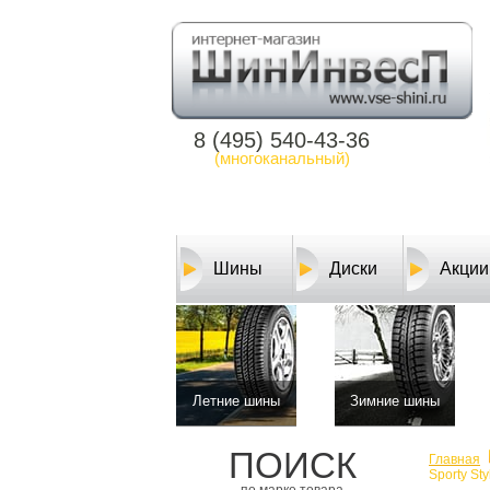
8 (495) 540-43-36
(многоканальный)
Шины
Диски
Акции
Летние шины
Зимние шины
ПОИСК
Главная
Sporty St