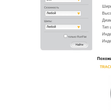
Шир
Сезонность
Выс
Любой
Диа
Шипы:
Любой
Тип
Инде
только RunFlat
Инде
Похож
TRACM