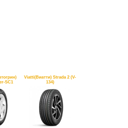
втогрин)
Viatti(Виатти) Strada 2 (V-
er-SC1
134)