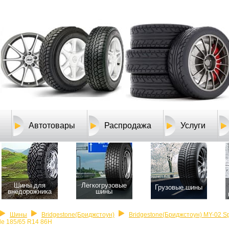
Автотовары
Распродажа
Услуги
Шины для
Легкогрузовые
Грузовые шины
внедорожника
шины
Шины
Bridgestone(Бриджстоун)
Bridgestone(Бриджстоун) MY-02 Spo
yle 185/65 R14 86H