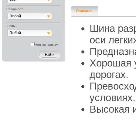
Сезонность
Описание
Любой
Шина раз
Шипы:
Любой
оси легки
только RunFlat
Предназна
Хорошая 
дорогах.
Превосход
условиях
Высокая и