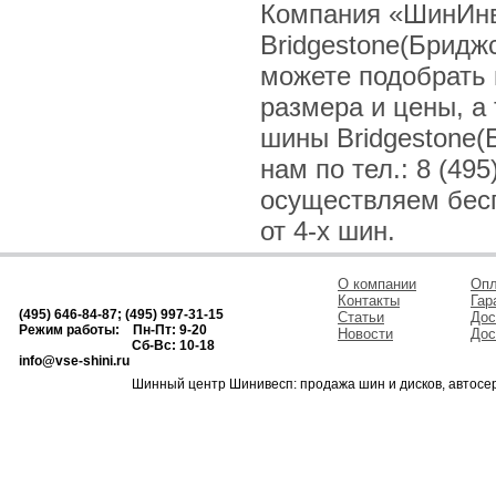
Компания «ШинИнв
Bridgestone(Бридж
можете подобрать
размера и цены, а
шины Bridgestone(
нам по тел.: 8 (495
осуществляем бесп
от 4-х шин.
О компании
Опл
Контакты
Гар
(495) 646-84-87; (495) 997-31-15
Статьи
Дос
Режим работы: Пн-Пт: 9-20
Новости
Дос
Сб-Вс: 10-18
info@vse-shini.ru
Шинный центр Шинивесп: продажа шин и дисков, автосе