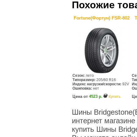
Похожие тов
Fortune(Фортун) FSR-802
Сезон:
лето
Се
Типоразмер:
205/60 R16
Ти
Индекс нагрузки/скорости:
92V
Ин
Ошиповка:
нет
Ош
Цена от
4523 р.
Це
Купить
Шины Bridgestone(
интернет магазине
купить Шины Bridg