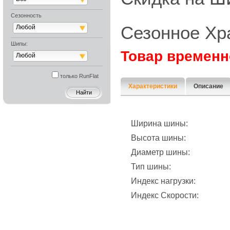
Сезонность
Сезонное Хр
Любой
Шипы:
Товар временн
Любой
только RunFlat
Характеристики
Описание
Ширина шины:
Высота шины:
Диаметр шины:
Тип шины:
Индекс нагрузки:
Индекс Скорости: