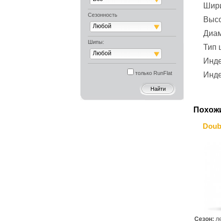
Шир
Сезонность
Выс
Любой
Диа
Шипы:
Тип
Любой
Инде
только RunFlat
Инде
Похож
Doub
Сезон:
л