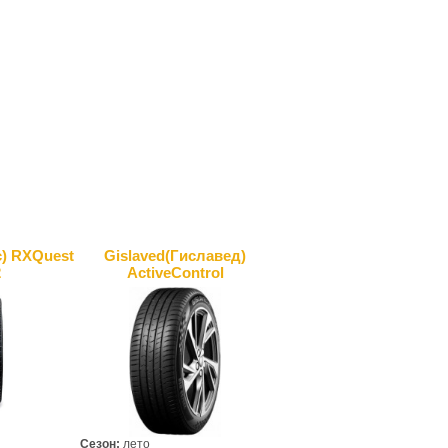
) RXQuest
Gislaved(Гиславед)
2
ActiveControl
Сезон:
лето