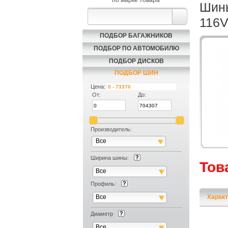
по марке товара
Шины
116
ПОДБОР БАГАЖНИКОВ
ПОДБОР ПО АВТОМОБИЛЮ
ПОДБОР ДИСКОВ
ПОДБОР ШИН
Цена:
От:
До:
Производитель:
Все
Ширина шины:
Тов
Все
Профиль:
Все
Характ
Диаметр
Все