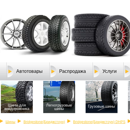
Автотовары
Распродажа
Услуги
Шины для
Легкогрузовые
Грузовые шины
внедорожника
шины
Шины
Bridgestone(Бриджстоун)
Bridgestone(Бриджстоун) DHPS