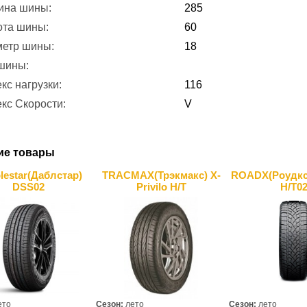
ина шины:
285
ота шины:
60
метр шины:
18
 шины:
кс нагрузки:
116
кс Скорости:
V
ие товары
lestar(Даблcтар)
TRACMAX(Трэкмакс) X-
ROADX(Роудкс
DSS02
Privilo H/T
H/T0
ето
Сезон:
лето
Сезон:
лето