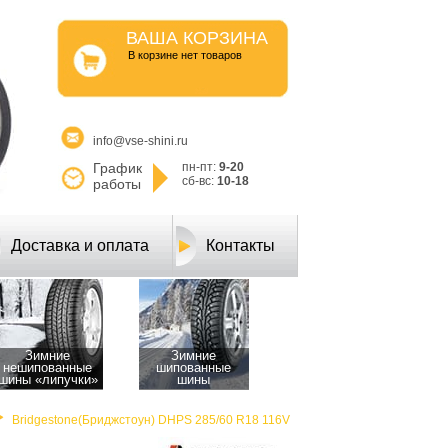
ВАША КОРЗИНА
B корзине нет товаров
info@vse-shini.ru
График
пн-пт:
9-20
сб-вс:
10-18
работы
Доставка и оплата
Контакты
Зимние
Зимние
нешипованные
шипованные
шины «липучки»
шины
Bridgestone(Бриджстоун) DHPS 285/60 R18 116V