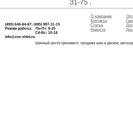
31-75 .
О компании
Опл
Контакты
Гар
(495) 646-84-87; (495) 997-31-15
Статьи
Дос
Режим работы: Пн-Пт: 9-20
Новости
Дос
Сб-Вс: 10-18
info@vse-shini.ru
Шинный центр Шинивесп: продажа шин и дисков, автосе