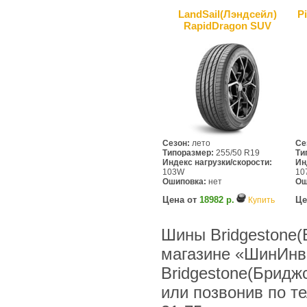
LandSail(Лэндсейл)
P
RapidDragon SUV
Сезон:
лето
Се
Типоразмер:
255/50 R19
Ти
Индекс нагрузки/скорости:
Ин
103W
10
Ошиповка:
нет
Ош
Цена от
18982 р.
Це
Купить
Шины Bridgestone(
магазине «ШинИнв
Bridgestone(Бридж
или позвонив по тел