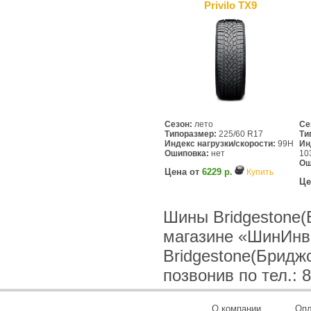
Privilo TX9
Сезон:
лето
Се
Типоразмер:
225/60 R17
Ти
Индекс нагрузки/скорости:
99H
Ин
Ошиповка:
нет
10
Ош
Цена от
6229 р.
Купить
Це
Шины Bridgestone(
магазине «ШинИнв
Bridgestone(Бридж
позвонив по тел.: 8
О компании
Опл