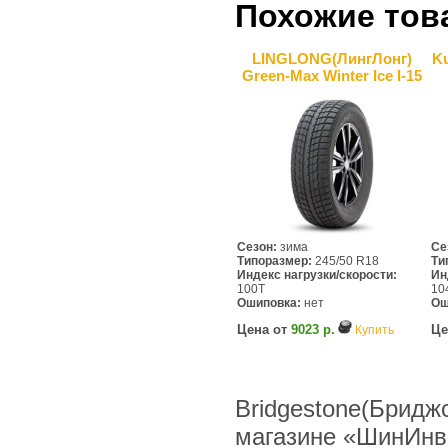
Похожие тов
LINGLONG(ЛингЛонг)
Ku
Green-Max Winter Ice I-15
Сезон:
зима
Се
Типоразмер:
245/50 R18
Ти
Индекс нагрузки/скорости:
Ин
100T
10
Ошиповка:
нет
Ош
Цена от
9023 р.
Це
Купить
Bridgestone(Бриджс
магазине «ШинИнв