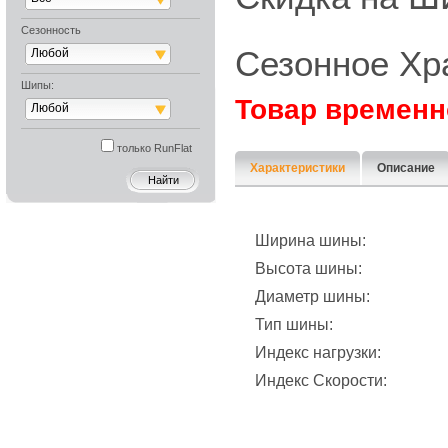
Сезонность
Сезонное Хр
Любой
Шипы:
Товар временн
Любой
только RunFlat
Характеристики
Описание
Ширина шины:
Высота шины:
Диаметр шины:
Тип шины:
Индекс нагрузки:
Индекс Скорости: