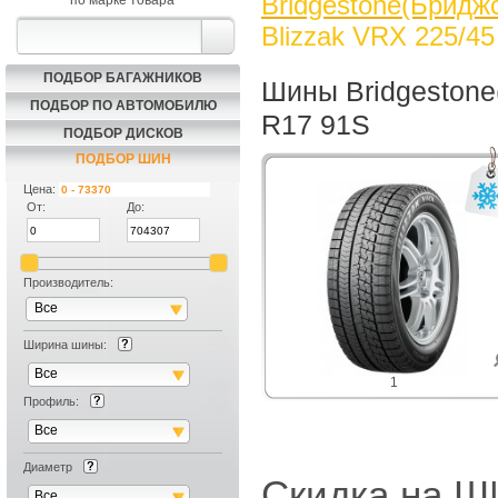
Bridgestone(Бриджс
по марке товара
Blizzak VRX 225/4
ПОДБОР БАГАЖНИКОВ
Шины Bridgestone
ПОДБОР ПО АВТОМОБИЛЮ
R17 91S
ПОДБОР ДИСКОВ
ПОДБОР ШИН
Цена:
От:
До:
Производитель:
Все
Ширина шины:
Все
1
Профиль:
Все
Диаметр
Скидка на
Все