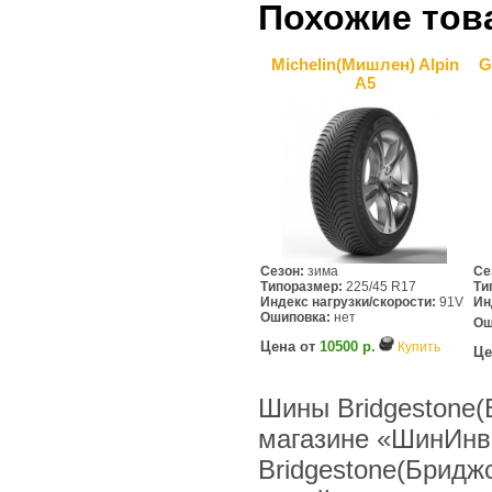
Похожие тов
Michelin(Мишлен) Alpin
G
A5
Сезон:
зима
Се
Типоразмер:
225/45 R17
Ти
Индекс нагрузки/скорости:
91V
Ин
Ошиповка:
нет
Ош
Цена от
10500 р.
Купить
Це
Шины Bridgestone(
магазине «ШинИнв
Bridgestone(Бридж