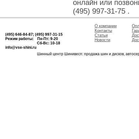
онлайн или позвонив
(495) 997-31-75 .
О компании
Опл
Контакты
Гар
(495) 646-84-87; (495) 997-31-15
Статьи
Дос
Режим работы: Пн-Пт: 9-20
Новости
Дос
Сб-Вс: 10-18
info@vse-shini.ru
Шинный центр Шинивесп: продажа шин и дисков, автосе