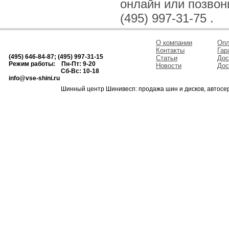
онлайн или позвонив
(495) 997-31-75 .
О компании
Опл
Контакты
Гар
(495) 646-84-87; (495) 997-31-15
Статьи
Дос
Режим работы: Пн-Пт: 9-20
Новости
Дос
Сб-Вс: 10-18
info@vse-shini.ru
Шинный центр Шинивесп: продажа шин и дисков, автосе