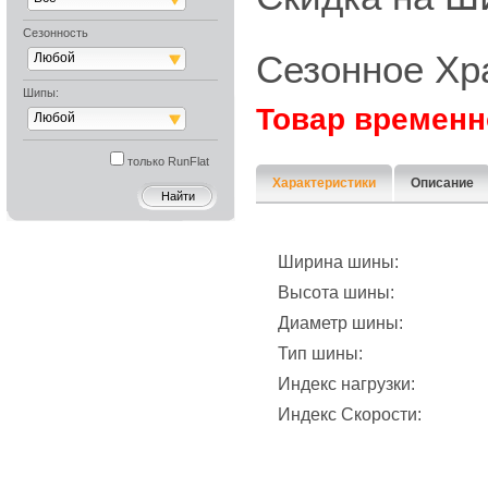
Сезонность
Сезонное Хр
Любой
Шипы:
Товар временн
Любой
только RunFlat
Характеристики
Описание
Ширина шины:
Высота шины:
Диаметр шины:
Тип шины:
Индекс нагрузки:
Индекс Скорости: