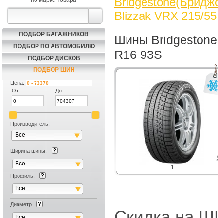
Bridgestone(Бриджс
по марке товара
Blizzak VRX 215/5
ПОДБОР БАГАЖНИКОВ
Шины Bridgestone
ПОДБОР ПО АВТОМОБИЛЮ
R16 93S
ПОДБОР ДИСКОВ
ПОДБОР ШИН
Цена:
От:
До:
Производитель:
Все
Ширина шины:
Все
1
Профиль:
Все
Диаметр
Скидка на
Все