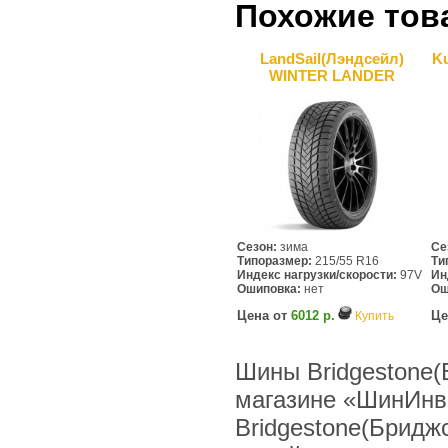
Похожие тов
LandSail(Лэндсейл)
Ku
WINTER LANDER
Сезон:
зима
Се
Типоразмер:
215/55 R16
Ти
Индекс нагрузки/скорости:
97V
Ин
Ошиповка:
нет
Ош
Цена от
6012 р.
Це
Купить
Шины Bridgestone(
магазине «ШинИнв
Bridgestone(Бридж