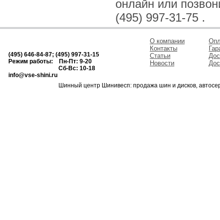
онлайн или позвонив
(495) 997-31-75 .
О компании
Опл
Контакты
Гар
(495) 646-84-87; (495) 997-31-15
Статьи
Дос
Режим работы: Пн-Пт: 9-20
Новости
Дос
Сб-Вс: 10-18
info@vse-shini.ru
Шинный центр Шинивесп: продажа шин и дисков, автосе