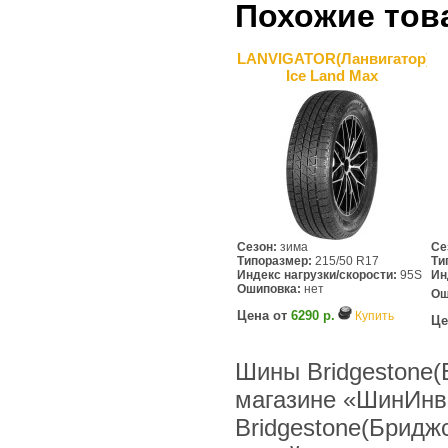
Похожие тов
LANVIGATOR(Ланвигатор)
Ice Land Max
Сезон:
зима
Се
Типоразмер:
215/50 R17
Ти
Индекс нагрузки/скорости:
95S
Ин
Ошиповка:
нет
Ош
Цена от
6290 р.
Купить
Це
Шины Bridgestone(
магазине «ШинИнв
Bridgestone(Бридж