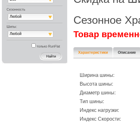
Сезонность
Сезонное Хр
Любой
Шипы:
Товар временн
Любой
только RunFlat
Характеристики
Описание
Ширина шины:
Высота шины:
Диаметр шины:
Тип шины:
Индекс нагрузки:
Индекс Скорости: