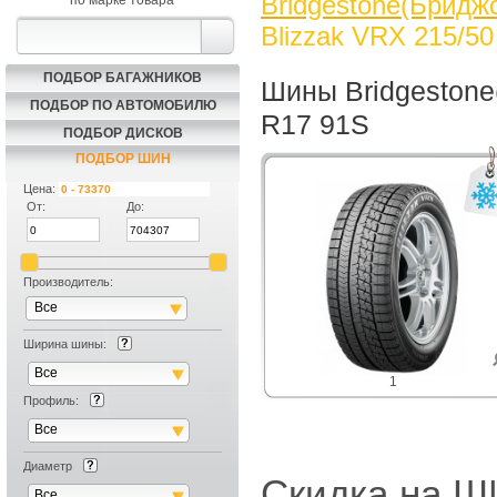
Bridgestone(Бриджс
по марке товара
Blizzak VRX 215/5
ПОДБОР БАГАЖНИКОВ
Шины Bridgestone
ПОДБОР ПО АВТОМОБИЛЮ
R17 91S
ПОДБОР ДИСКОВ
ПОДБОР ШИН
Цена:
От:
До:
Производитель:
Все
Ширина шины:
Все
1
Профиль:
Все
Диаметр
Скидка на
Все