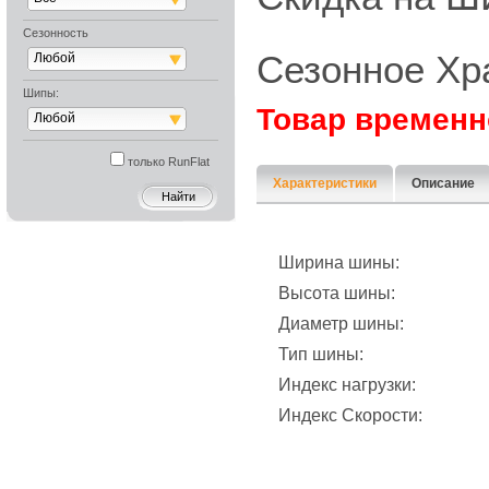
Сезонность
Сезонное Хр
Любой
Шипы:
Товар временн
Любой
только RunFlat
Характеристики
Описание
Ширина шины:
Высота шины:
Диаметр шины:
Тип шины:
Индекс нагрузки:
Индекс Скорости: