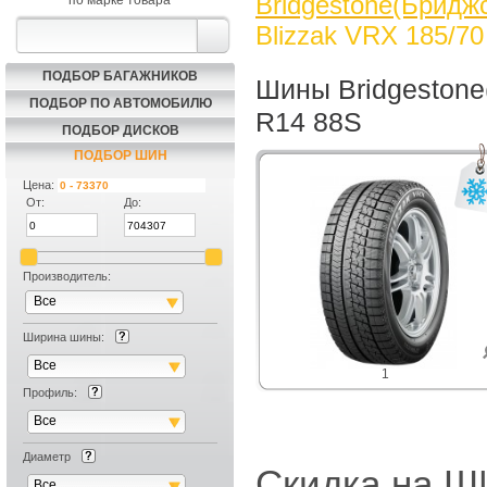
Bridgestone(Бриджс
по марке товара
Blizzak VRX 185/7
ПОДБОР БАГАЖНИКОВ
Шины Bridgestone
ПОДБОР ПО АВТОМОБИЛЮ
R14 88S
ПОДБОР ДИСКОВ
ПОДБОР ШИН
Цена:
От:
До:
Производитель:
Все
Ширина шины:
Все
1
Профиль:
Все
Диаметр
Скидка на
Все