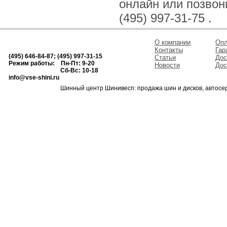
онлайн или позвонив
(495) 997-31-75 .
О компании
Опл
Контакты
Гар
(495) 646-84-87; (495) 997-31-15
Статьи
Дос
Режим работы: Пн-Пт: 9-20
Новости
Дос
Сб-Вс: 10-18
info@vse-shini.ru
Шинный центр Шинивесп: продажа шин и дисков, автосе