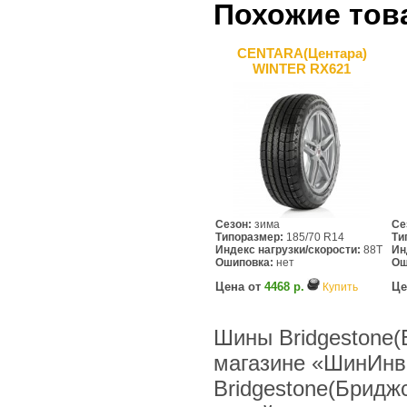
Похожие тов
CENTARA(Центара)
WINTER RX621
Сезон:
зима
Се
Типоразмер:
185/70 R14
Ти
Индекс нагрузки/скорости:
88T
Ин
Ошиповка:
нет
Ош
Цена от
4468 р.
Це
Купить
Шины Bridgestone(
магазине «ШинИнв
Bridgestone(Бридж