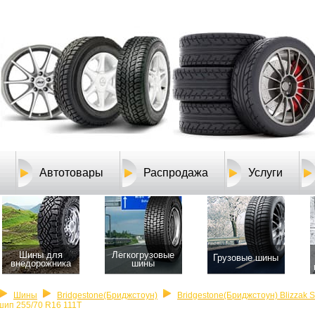
Автотовары
Распродажа
Услуги
Шины для
Легкогрузовые
Грузовые шины
внедорожника
шины
Шины
Bridgestone(Бриджстоун)
Bridgestone(Бриджстоун) Blizzak 
шип 255/70 R16 111T