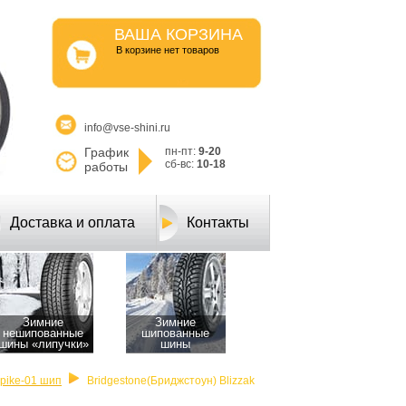
ВАША КОРЗИНА
B корзине нет товаров
info@vse-shini.ru
График
пн-пт:
9-20
сб-вс:
10-18
работы
Доставка и оплата
Контакты
Зимние
Зимние
нешипованные
шипованные
шины «липучки»
шины
Spike-01 шип
Bridgestone(Бриджстоун) Blizzak