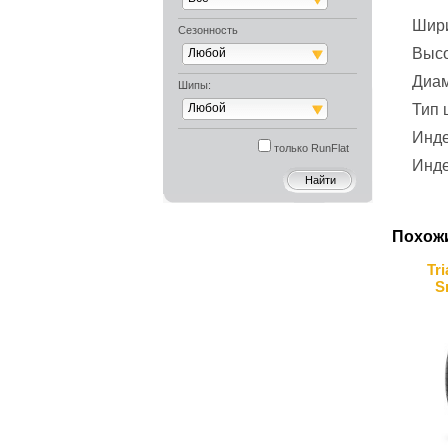
Шир
Сезонность
Выс
Любой
Диа
Шипы:
Любой
Тип
Инде
только RunFlat
Инде
Похож
Tr
S