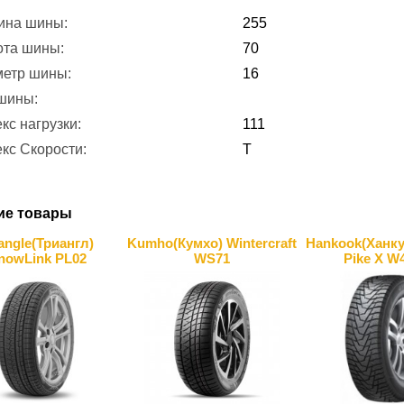
ина шины:
255
ота шины:
70
метр шины:
16
 шины:
кс нагрузки:
111
кс Скорости:
T
ие товары
iangle(Триангл)
Kumho(Кумхо) Wintercraft
Hankook(Ханкук
nowLink PL02
WS71
Pike X W