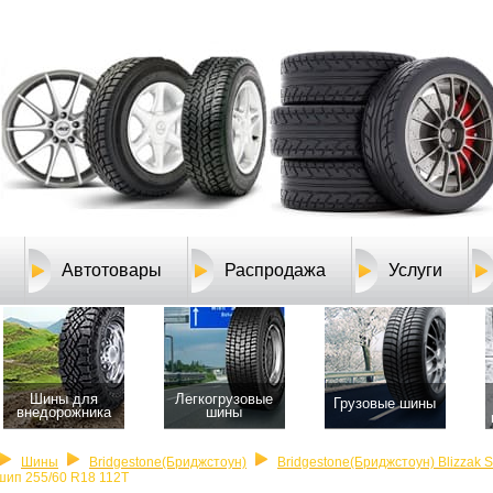
Автотовары
Распродажа
Услуги
Шины для
Легкогрузовые
Грузовые шины
внедорожника
шины
Шины
Bridgestone(Бриджстоун)
Bridgestone(Бриджстоун) Blizzak 
шип 255/60 R18 112T