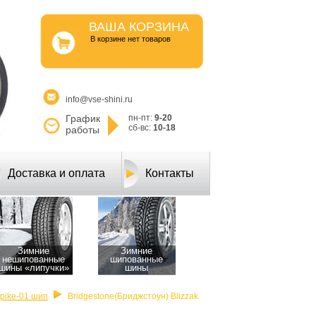
ВАША КОРЗИНА
B корзине нет товаров
info@vse-shini.ru
График
пн-пт:
9-20
сб-вс:
10-18
работы
Доставка и оплата
Контакты
Зимние
Зимние
нешипованные
шипованные
шины «липучки»
шины
Spike-01 шип
Bridgestone(Бриджстоун) Blizzak