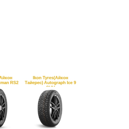
(Айкон
Ikon Tyres(Айкон
dman RS2
Тайерес) Autograph Ice 9
SUV