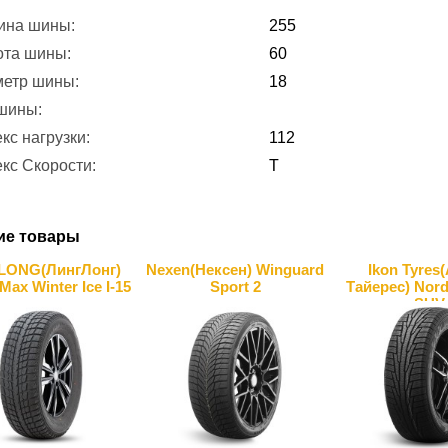
ина шины:
255
ота шины:
60
метр шины:
18
 шины:
кс нагрузки:
112
кс Скорости:
T
ие товары
LONG(ЛингЛонг)
Nexen(Нексен) Winguard
Ikon Tyres
Max Winter Ice I-15
Sport 2
Тайерес) Nor
SUV