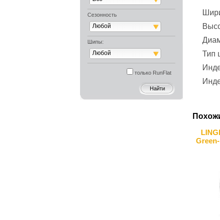
Шир
Сезонность
Выс
Любой
Диа
Шипы:
Любой
Тип
Инде
только RunFlat
Инде
Похож
LING
Green-