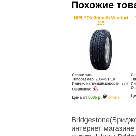
Похожие тов
HIFLY(Хайфлай) Win-turi
215
Сезон:
зима
Се
Типоразмер:
235/45 R18
Ти
Индекс нагрузки/скорости:
98H
Ин
Ош
Ошиповка:
Це
Цена от
8386 р.
Купить
Bridgestone(Бриджс
интернет магазине