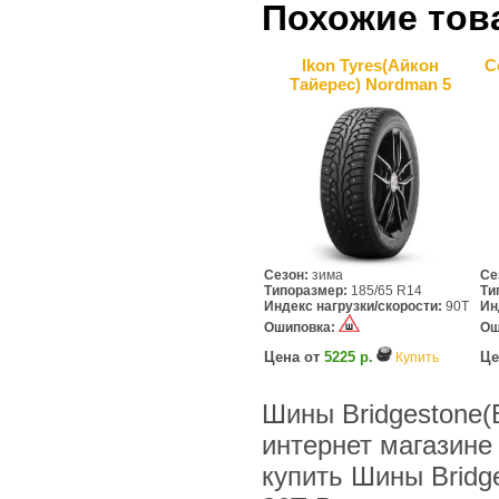
Похожие тов
Ikon Tyres(Айкон
C
Тайерес) Nordman 5
Сезон:
зима
Се
Типоразмер:
185/65 R14
Ти
Индекс нагрузки/скорости:
90T
Ин
Ошиповка:
Ош
Цена от
5225 р.
Це
Купить
Шины Bridgestone(Б
интернет магазине
купить Шины Bridge