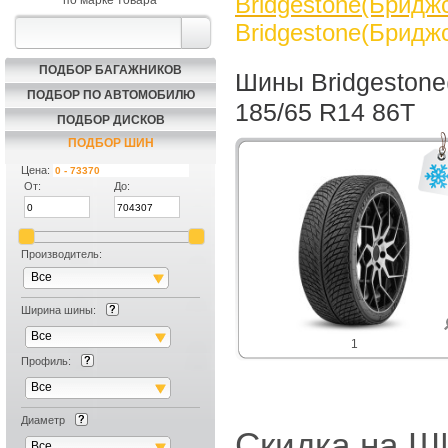
Bridgestone(Бриджс
по марке товара
Bridgestone(Бриджс
ПОДБОР БАГАЖНИКОВ
Шины Bridgestone
ПОДБОР ПО АВТОМОБИЛЮ
185/65 R14 86T
ПОДБОР ДИСКОВ
ПОДБОР ШИН
Цена:
От:
До:
Производитель:
Все
Ширина шины:
Все
1
Профиль:
Все
Диаметр
Скидка на
Все