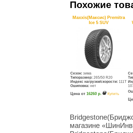
Похожие тов
Maxxis(Максис) Premitra
Ice 5 SUV
Сезон:
зима
Се
Типоразмер:
265/50 R20
Ти
Индекс нагрузки/скорости:
111T
Ин
Ошиповка:
нет
10
Ош
Цена от
16260 р.
Купить
Це
Bridgestone(Бриджс
магазине «ШинИнв