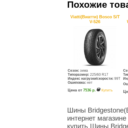
Похожие тов
Viatti(Виатти) Bosco S/T
V-526
Сезон:
зима
Се
Типоразмер:
225/60 R17
Ти
Индекс нагрузки/скорости:
99T
Ин
Ошиповка:
нет
Ош
Цена от
7536 р.
Купить
Це
Шины Bridgestone(
интернет магазине
купить Шины Bridg