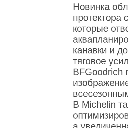
Новинка об
протектора 
которые отв
аквапланиро
канавки и 
тяговое усил
BFGoodrich 
изображение
всесезонны
В Michelin т
оптимизиров
а увеличенн