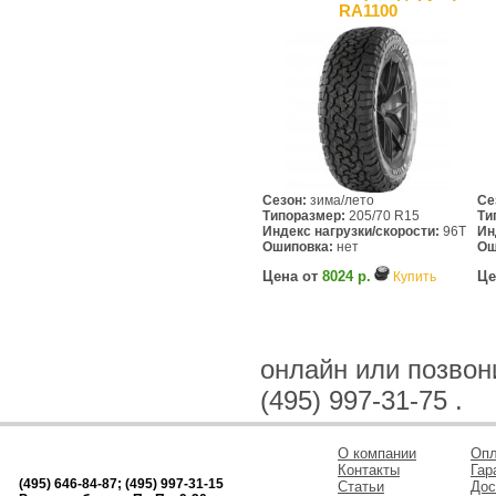
RA1100
Сезон:
зима/лето
Се
Типоразмер:
205/70 R15
Ти
Индекс нагрузки/скорости:
96T
Ин
Ошиповка:
нет
Ош
Цена от
8024 р.
Це
Купить
онлайн или позвонив
(495) 997-31-75 .
О компании
Опл
Контакты
Гар
(495) 646-84-87; (495) 997-31-15
Статьи
Дос