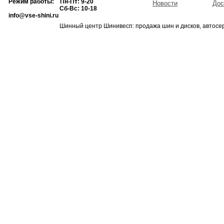
Режим работы: Пн-Пт: 9-20
Новости
Дос
Сб-Вс: 10-18
info@vse-shini.ru
Шинный центр Шинивесп: продажа шин и дисков, автосе