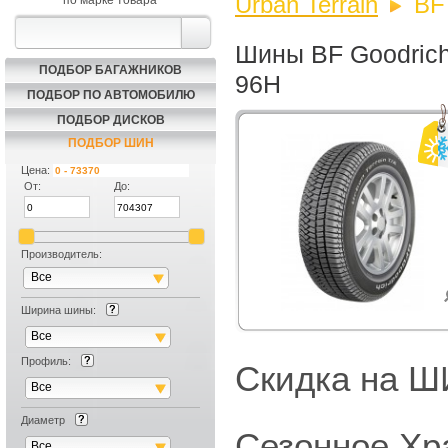
Urban Terrain
BF
по марке товара
Шины BF Goodrich 
ПОДБОР БАГАЖНИКОВ
96H
ПОДБОР ПО АВТОМОБИЛЮ
ПОДБОР ДИСКОВ
ПОДБОР ШИН
Цена:
От:
До:
Производитель:
Все
Ширина шины:
Все
Профиль:
Скидка на
Все
Диаметр
Сезонное Хр
Все