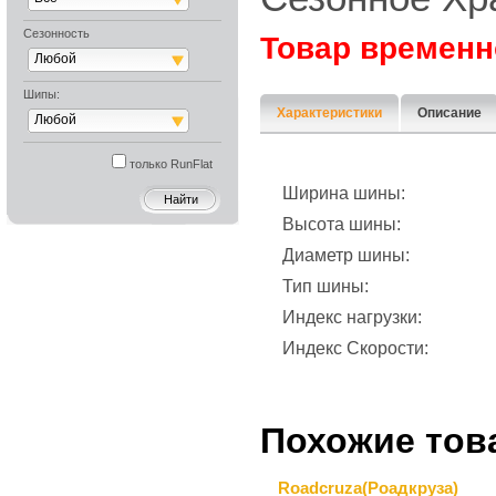
Сезонность
Товар временн
Любой
Шипы:
Характеристики
Описание
Любой
только RunFlat
Ширина шины:
Высота шины:
Диаметр шины:
Тип шины:
Индекс нагрузки:
Индекс Скорости:
Похожие тов
Roadcruza(Роадкруза)