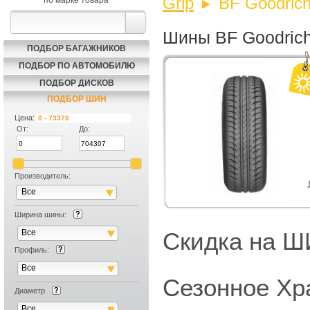
Grip
BF Goodrich
по марке товара
Шины BF Goodrich 
ПОДБОР БАГАЖНИКОВ
ПОДБОР ПО АВТОМОБИЛЮ
ПОДБОР ДИСКОВ
ПОДБОР ШИН
Цена:
От:
До:
Производитель:
Все
Ширина шины:
Все
Скидка на
Профиль:
Все
Сезонное Хр
Диаметр
Все