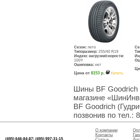
Сезон:
лето
Се
Типоразмер:
255/40 R19
Ти
Индекс нагрузки/скорости:
Ин
100Y
Ош
Ошиповка:
нет
Це
Цена от
8153 р.
Купить
Шины BF Goodrich (
магазине «ШинИнв
BF Goodrich (Гудр
позвонив по тел.: 8
О компании
Опл
Контакты
Гар
(495) 646-84-87; (495) 997-31-15
Статьи
Дос