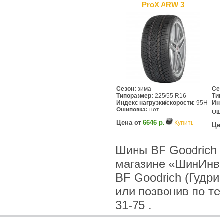
ProX ARW 3
Сезон:
зима
Се
Типоразмер:
225/55 R16
Ти
Индекс нагрузки/скорости:
95H
Ин
Ошиповка:
нет
Ош
Цена от
6646 р.
Купить
Це
Шины BF Goodrich (
магазине «ШинИнв
BF Goodrich (Гудри
или позвонив по тел
31-75 .