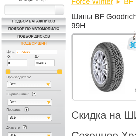
Force Winter
BF 
по марке товара
Шины BF Goodrich 
ПОДБОР БАГАЖНИКОВ
99H
ПОДБОР ПО АВТОМОБИЛЮ
ПОДБОР ДИСКОВ
ПОДБОР ШИН
Цена:
От:
До:
Производитель:
Все
Ширина шины:
Все
Профиль:
Скидка на
Все
Диаметр
Сезонное Хр
Все