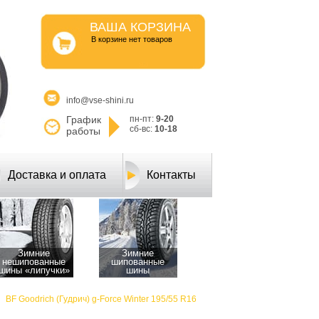
ВАША КОРЗИНА
B корзине нет товаров
info@vse-shini.ru
График
пн-пт:
9-20
сб-вс:
10-18
работы
Доставка и оплата
Контакты
Зимние
Зимние
нешипованные
шипованные
шины «липучки»
шины
BF Goodrich (Гудрич) g-Force Winter 195/55 R16