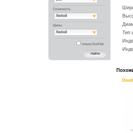
Шир
Сезонность
Выс
Любой
Диа
Шипы:
Любой
Тип
Инде
только RunFlat
Инде
Похож
Doub