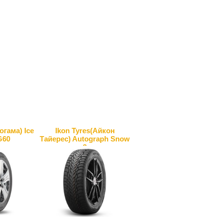
гама) Ice
Ikon Tyres(Айкон
G60
Тайерес) Autograph Snow
3