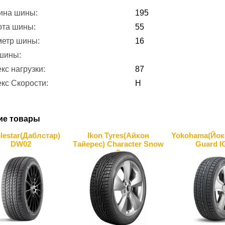
ина шины:
195
ота шины:
55
метр шины:
16
 шины:
кс нагрузки:
87
кс Скорости:
H
ие товары
lestar(Даблcтар)
Ikon Tyres(Айкон
Yokohama(Йоко
DW02
Тайерес) Character Snow
Guard I
2