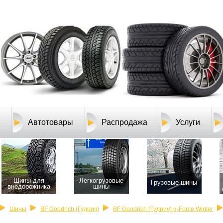
Автотовары
Распродажа
Услуги
Шины для
Легкогрузовые
Грузовые шины
внедорожника
шины
Шины
BF Goodrich (Гудрич)
BF Goodrich (Гудрич) g-Force Winter