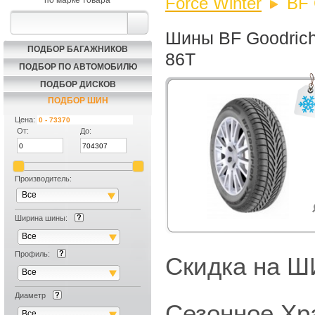
Force Winter
BF 
по марке товара
Шины BF Goodrich 
ПОДБОР БАГАЖНИКОВ
86T
ПОДБОР ПО АВТОМОБИЛЮ
ПОДБОР ДИСКОВ
ПОДБОР ШИН
Цена:
От:
До:
Производитель:
Все
Ширина шины:
Все
Профиль:
Скидка на
Все
Диаметр
Сезонное Хр
Все