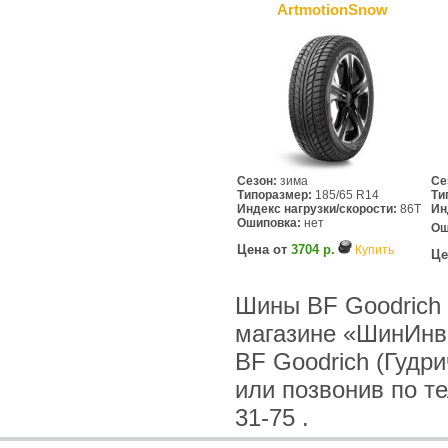
ArtmotionSnow
Сезон:
зима
Се
Типоразмер:
185/65 R14
Ти
Индекс нагрузки/скорости:
86T
Ин
Ошиповка:
нет
Ош
Цена от
3704 р.
Купить
Це
Шины BF Goodrich (
магазине «ШинИнв
BF Goodrich (Гудри
или позвонив по тел
31-75 .