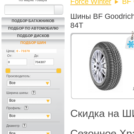
Force Winter
BF 
по марке товара
Шины BF Goodrich 
ПОДБОР БАГАЖНИКОВ
84T
ПОДБОР ПО АВТОМОБИЛЮ
ПОДБОР ДИСКОВ
ПОДБОР ШИН
Цена:
От:
До:
Производитель:
Все
Ширина шины:
Все
Профиль:
Скидка на
Все
Диаметр
Сезонное Хр
Все