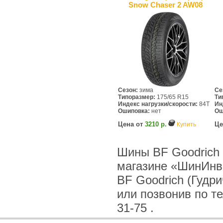
Snow Chaser 2 AW08
Сезон:
зима
Се
Типоразмер:
175/65 R15
Ти
Индекс нагрузки/скорости:
84T
Ин
Ошиповка:
нет
Ош
Цена от
3210 р.
Це
Купить
Шины BF Goodrich (
магазине «ШинИнв
BF Goodrich (Гудри
или позвонив по тел
31-75 .